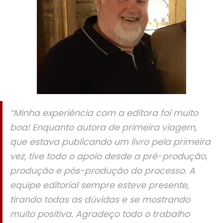
“Minha experiência com a editora foi muito
boa! Enquanto autora de primeira viagem,
que estava publicando um livro pela primeira
vez, tive todo o apoio desde a pré-produção,
produção e pós-produção do processo. A
equipe editorial sempre esteve presente,
tirando todas as dúvidas e se mostrando
muito positiva. Agradeço todo o trabalho