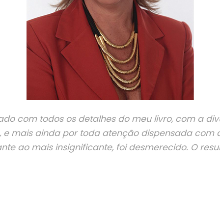
dado com todos os detalhes do meu livro, com a div
, e mais ainda por toda atenção dispensada com a,
e ao mais insignificante, foi desmerecido. O result