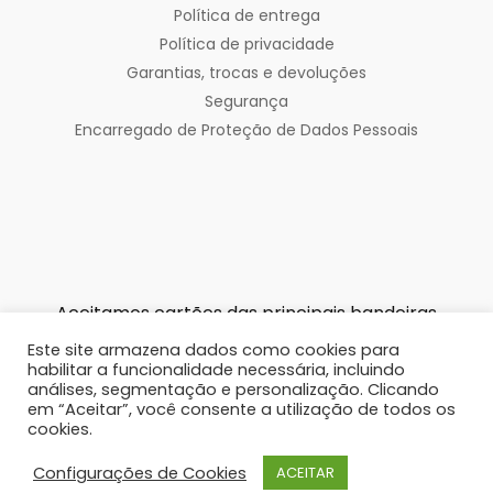
Política de entrega
Política de privacidade
Garantias, trocas e devoluções
Segurança
Encarregado de Proteção de Dados Pessoais
Aceitamos cartões das principais bandeiras
Este site armazena dados como cookies para
habilitar a funcionalidade necessária, incluindo
análises, segmentação e personalização. Clicando
em “Aceitar”, você consente a utilização de todos os
cookies.
© 2020 Editora Reler. Todos os direitos reservados.
Configurações de Cookies
ACEITAR